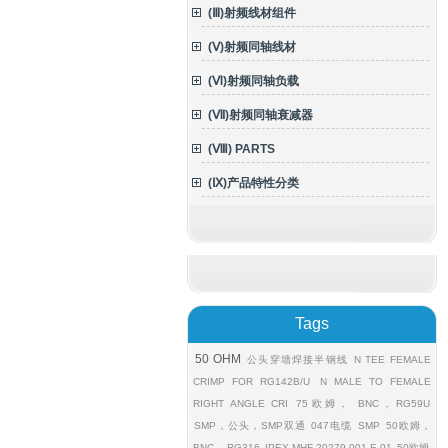
(Ⅲ)射频线材组件
(Ⅴ)射频同轴线材
(Ⅵ)射频同轴负载
(Ⅶ)射频同轴衰减器
(Ⅷ) PARTS
(Ⅸ)产品特性分类
Tags
50 OHM
公头穿墙焊接半钢线
N TEE FEMALE
CRIMP FOR RG142B/U
N MALE TO FEMALE
RIGHT ANGLE CRI
75欧姆， BNC，RG59U
SMP，公头，SMP双通
047电缆
SMP
50欧姆，
BNC， RG316
IPEX MHF 20279-001 E-01
50欧姆