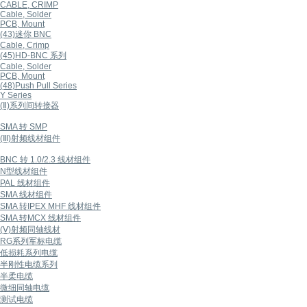
CABLE, CRIMP
Cable, Solder
PCB, Mount
(43)迷你 BNC
Cable, Crimp
(45)HD-BNC 系列
Cable, Solder
PCB, Mount
(48)Push Pull Series
Y Series
(Ⅱ)系列间转接器
SMA 转 SMP
(Ⅲ)射频线材组件
BNC 转 1.0/2.3 线材组件
N型线材组件
PAL 线材组件
SMA 线材组件
SMA 转IPEX MHF 线材组件
SMA 转MCX 线材组件
(Ⅴ)射频同轴线材
RG系列军标电缆
低损耗系列电缆
半刚性电缆系列
半柔电缆
微细同轴电缆
测试电缆