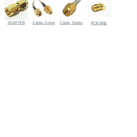
ADAPTER
Cable, Crimp
Cable, Solder
PCB,焊板